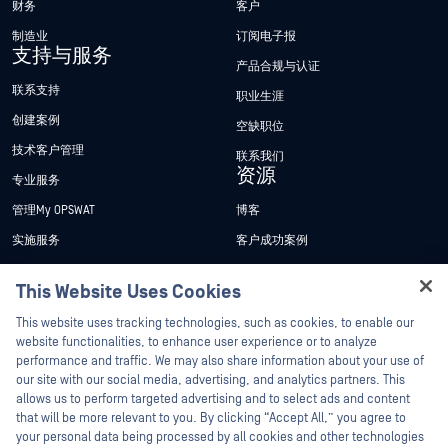
财务
客户
制造业
订阅电子报
支持与服务
产品合规与认证
联系支持
职业生涯
创建案例
空缺职位
技术客户管理
联系我们
资源
专业服务
管理My OPSWAT
博客
实施服务
客户成功案例
My OPSWAT 门户网站
新闻发布
This Website Uses Cookies
技术文档
新闻报道
Hey there!
This website uses tracking technologies, such as cookies, to enable our
培训
活动
I'm Ozzy, your OPSWAT virtual assistant.
website functionalities, to enhance user experience or to analyze
How can I help you secure what's critical
漏洞计划
网络研讨会
performance and traffic. We may also share information about your use of
合作伙伴
today?
our site with our social media, advertising, and analytics partners. This
产品型录
allows us to perform targeted advertising and to select ads and content
认证
that will be more relevant to you. By clicking “Accept All,” you agree to
白皮书
your personal data being processed by all cookies and other technologies
技术合作伙伴