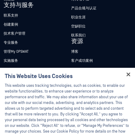
支持与服务
产品合规与认证
联系支持
职业生涯
创建案例
空缺职位
技术客户管理
联系我们
资源
专业服务
管理My OPSWAT
博客
实施服务
客户成功案例
My OPSWAT 门户网站
新闻发布
This Website Uses Cookies
技术文档
新闻报道
Hey there!
This website uses tracking technologies, such as cookies, to enable our
培训
活动
I'm Ozzy, your OPSWAT virtual assistant.
website functionalities, to enhance user experience or to analyze
How can I help you secure what's critical
performance and traffic. We may also share information about your use of
漏洞计划
网络研讨会
合作伙伴
today?
our site with our social media, advertising, and analytics partners. This
产品型录
allows us to perform targeted advertising and to select ads and content
认证
that will be more relevant to you. By clicking “Accept All,” you agree to
白皮书
your personal data being processed by all cookies and other technologies
技术合作伙伴
免费工具
on our website. Click “Reject All” to refuse, or “Manage My Preferences” to
manage your choices. See our Cookie Policy for more details on the how
渠道合作伙伴计划