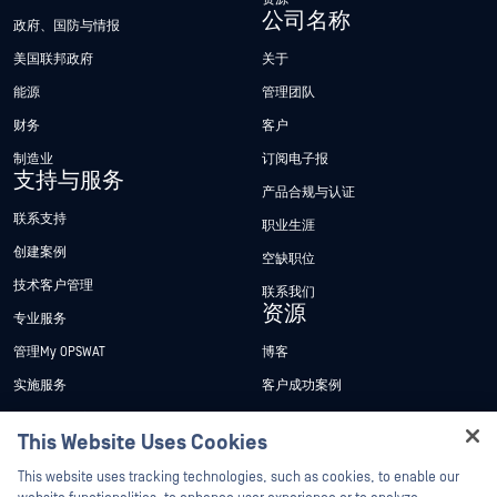
公司名称
政府、国防与情报
美国联邦政府
关于
能源
管理团队
财务
客户
制造业
订阅电子报
支持与服务
产品合规与认证
联系支持
职业生涯
创建案例
空缺职位
技术客户管理
联系我们
资源
专业服务
管理My OPSWAT
博客
实施服务
客户成功案例
My OPSWAT 门户网站
新闻发布
This Website Uses Cookies
技术文档
新闻报道
Hey there!
This website uses tracking technologies, such as cookies, to enable our
培训
活动