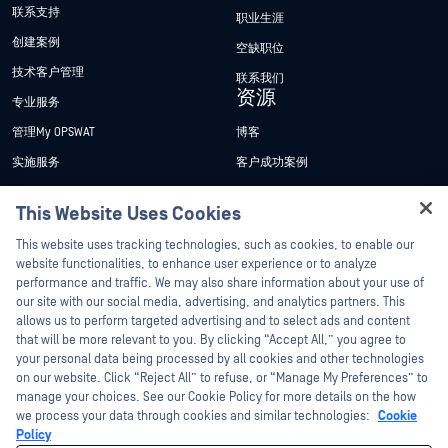
联系支持
职业生涯
创建案例
空缺职位
技术客户管理
联系我们
资源
专业服务
管理My OPSWAT
博客
实施服务
客户成功案例
My OPSWAT 门户网站
新闻发布
This Website Uses Cookies
技术文档
新闻报道
Hey there!
This website uses tracking technologies, such as cookies, to enable our
培训
活动
I'm Ozzy, your OPSWAT virtual assistant.
website functionalities, to enhance user experience or to analyze
How can I help you secure what's critical
漏洞计划
网络研讨会
performance and traffic. We may also share information about your use of
合作伙伴
today?
our site with our social media, advertising, and analytics partners. This
产品型录
allows us to perform targeted advertising and to select ads and content
认证
that will be more relevant to you. By clicking “Accept All,” you agree to
白皮书
your personal data being processed by all cookies and other technologies
技术合作伙伴
免费工具
on our website. Click “Reject All” to refuse, or “Manage My Preferences” to
渠道合作伙伴计划
manage your choices. See our Cookie Policy for more details on the how
we process your data through cookies and similar technologies:
Cookie
Policy
©2026OPSWAT . 保留所有权利。OPSWAT、MetaDefender、Metascan、