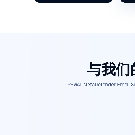
与我们
OPSWAT MetaDefend