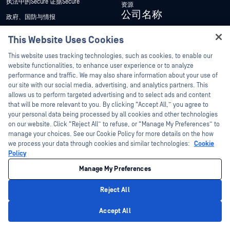
执法中的Secure 证据Secure
资源
公司名称
政府、国防与情报
美国联邦政府
关于
This Website Uses Cookies
能源
管理团队
Hey there!
This website uses tracking technologies, such as cookies, to enable our
财务
客户
I'm Ozzy, your OPSWAT virtual assistant.
website functionalities, to enhance user experience or to analyze
How can I help you secure what's critical
performance and traffic. We may also share information about your use of
制造业
订阅电子报
today?
our site with our social media, advertising, and analytics partners. This
支持与服务
产品合规与认证
allows us to perform targeted advertising and to select ads and content
that will be more relevant to you. By clicking “Accept All,” you agree to
联系支持
职业生涯
your personal data being processed by all cookies and other technologies
创建案例
on our website. Click “Reject All” to refuse, or “Manage My Preferences” to
空缺职位
manage your choices. See our Cookie Policy for more details on the how
技术客户管理
联系我们
we process your data through cookies and similar technologies:
Cookie
资源
专业服务
Policy
管理My OPSWAT
博客
Manage My Preferences
实施服务
客户成功案例
Reject All
My OPSWAT 门户网站
新闻发布
Privacy Policy
Accept All
技术文档
新闻报道
培训
活动