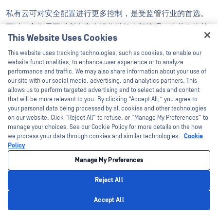
私有云可对安全配置进行更多控制，是受监管行业的首选。
不过，它们需要对所有安全操作进行内部管理。公共云依赖
This Website Uses Cookies
提供商提供基础设施安全，但具有可扩展性和自动化。最大
Hey there!
This website uses tracking technologies, such as cookies, to enable our
的风险往往是配置错误，而不是云模式本身。
I'm Ozzy, your OPSWAT virtual assistant.
website functionalities, to enhance user experience or to analyze
How can I help you secure what's critical
performance and traffic. We may also share information about your use of
什么是混合云网络安全？
today?
our site with our social media, advertising, and analytics partners. This
allows us to perform targeted advertising and to select ads and content
that will be more relevant to you. By clicking “Accept All,” you agree to
混合云安全结合了私有云和公有云战略，在提供灵活性的同
your personal data being processed by all cookies and other technologies
时也增加了复杂性。它需要一致的身份和访问管理（IAM）、
on our website. Click “Reject All” to refuse, or “Manage My Preferences” to
manage your choices. See our Cookie Policy for more details on the how
统一的加密标准以及零信任等分段策略，以在所有环境中保
we process your data through cookies and similar technologies:
Cookie
持强大的安全性。
Policy
Manage My Preferences
人工智能如何增强云网络安全？
Reject All
Privacy Policy
人工智能（AI）和机器学习（ML）通过实时分析网络行为和
Accept All
识别异常情况来改进威胁检测。这些工具可以在攻击周期的