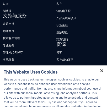
财务
客户
制造业
订阅电子报
支持与服务
产品合规与认证
联系支持
职业生涯
创建案例
空缺职位
技术客户管理
联系我们
资源
专业服务
管理My OPSWAT
博客
实施服务
客户成功案例
My OPSWAT 门户网站
新闻发布
This Website Uses Cookies
技术文档
新闻报道
Hey there!
This website uses tracking technologies, such as cookies, to enable our
培训
活动
I'm Ozzy, your OPSWAT virtual assistant.
website functionalities, to enhance user experience or to analyze
How can I help you secure what's critical
漏洞计划
网络研讨会
performance and traffic. We may also share information about your use of
合作伙伴
today?
our site with our social media, advertising, and analytics partners. This
产品型录
allows us to perform targeted advertising and to select ads and content
认证
that will be more relevant to you. By clicking “Accept All,” you agree to
白皮书
your personal data being processed by all cookies and other technologies