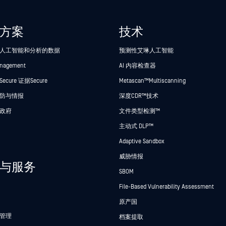
方案
技术
人工智能和分析的数据
预测性艾琳人工智能
anagement
AI 内容检查器
cure 证据Secure
Metascan™ Multiscanning
防与情报
深度CDR™技术
政府
文件类型检测™
主动式 DLP™
Adaptive Sandbox
威胁情报
与服务
SBOM
File-Based Vulnerability Assessment
原产国
管理
档案提取