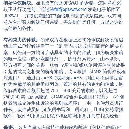
初始争议解决。
如果您有涉及OPSWAT 的索赔，您同意在采
取正式行动之前，通过
法律@opswat.com
发送电子邮件至
OPSWAT ，并提供索赔的书面说明和您的联系信息。双方同
意尽合理努力解决任何索赔，善意协商是任何一方提起诉讼
或仲裁的条件。
有约束力的仲裁。
如果双方在根据上述初始争议解决段落启
动非正式争议解决后三十 (30) 天内未达成共同商定的解决方
案，则任何一方均可启动具有约束力的仲裁，作为解决索赔
的唯一途径（除外索赔除外）。除除外索赔外，由本条款、
双方相互之间的关系、您参与评估和/或您使用评估交付成果
引起的或与之相关的所有索赔，均应根据《JAMS 简化仲裁程
序规则》，通过由 JAMS（或如无 JAMS，则由可提供前法官
作为仲裁员的其他类似团体）管理的具有约束力的仲裁，最
终解决索赔金额不超过 250、000 美元的索赔，以及超过
250,000 美元的索赔的《JAMS 综合仲裁规则和程序》（不包
括管辖或允许集体诉讼的规则或程序），由一名仲裁员进行
仲裁，该仲裁员应 (a) 英语书写和口语流利，且 (b) 熟练掌握
软件、软件即服务应用程序和互联网服务并具有相关经验。
保密。
各方当事人应保持仲裁程序和裁决（包括仲裁听证）