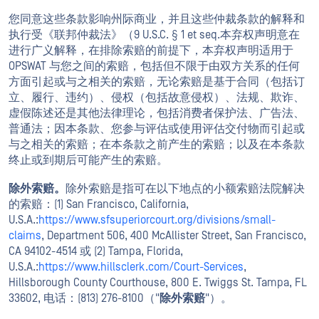
您同意这些条款影响州际商业，并且这些仲裁条款的解释和
执行受《联邦仲裁法》（9 U.S.C. § 1 et seq.本弃权声明意在
进行广义解释，在排除索赔的前提下，本弃权声明适用于
OPSWAT 与您之间的索赔，包括但不限于由双方关系的任何
方面引起或与之相关的索赔，无论索赔是基于合同（包括订
立、履行、违约）、侵权（包括故意侵权）、法规、欺诈、
虚假陈述还是其他法律理论，包括消费者保护法、广告法、
普通法；因本条款、您参与评估或使用评估交付物而引起或
与之相关的索赔；在本条款之前产生的索赔；以及在本条款
终止或到期后可能产生的索赔。
除外索赔。
除外索赔是指可在以下地点的小额索赔法院解决
的索赔：(1) San Francisco, California,
U.S.A.:
https://www.sfsuperiorcourt.org/divisions/small-
claims
, Department 506, 400 McAllister Street, San Francisco,
CA 94102-4514 或 (2) Tampa, Florida,
U.S.A.:
https://www.hillsclerk.com/Court-Services
,
Hillsborough County Courthouse, 800 E. Twiggs St. Tampa, FL
33602, 电话：(813) 276-8100（"
除外索赔
"）。