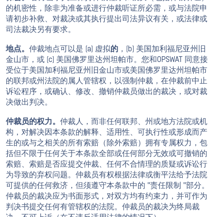
的机密性，除非为准备或进行仲裁听证所必需，或与法院申
请初步补救、对裁决或其执行提出司法异议有关，或法律或
司法裁决另有要求。
地点。
仲裁地点可以是 (a) 虚拟
的
，(b) 美国加利福尼亚州旧
金山市，或 (c) 美国佛罗里达州坦帕市。您和OPSWAT 同意接
受位于美国加利福尼亚州旧金山市或美国佛罗里达州坦帕市
的联邦或州法院的属人管辖权，以强制仲裁，在仲裁前中止
诉讼程序，或确认、修改、撤销仲裁员做出的裁决，或对裁
决做出判决。
仲裁员的权力。
仲裁人，而非任何联邦、州或地方法院或机
构，对解决因本条款的解释、适用性、可执行性或形成而产
生的或与之相关的所有索赔（除外索赔）拥有专属权力，包
括但不限于任何关于本条款全部或任何部分无效或可撤销的
索赔、索赔是否应提交仲裁、任何不合情理的质疑或诉讼行
为导致的弃权问题。仲裁员有权根据法律或衡平法给予法院
可提供的任何救济，但须遵守本条款中的 "责任限制 "部分。
仲裁员的裁决应为书面形式，对双方均有约束力，并可作为
判决书提交任何有管辖权的法院。仲裁员的裁决为终局裁