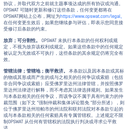
协议，并取代双方之前就主题事项达成的所有协议或沟通。
OPSWAT 可随时更新和修订这些条款，任何变更都将在
OPSWAT网站上公布，网址为
https://www.opswat.com/legal。
在任何变更生效后，如果您继续参与评估，即表示您同意接
受修订后条款的约束。
放弃；可分割性。
OPSWAT 未执行本条款的任何权利或规
定，不视为放弃该权利或规定。如果这些条款中的任何规定
被认定为无效或不可执行，这些条款的其余规定仍将完全有
效。
管辖法律；管辖地；衡平救济。
本条款以及因本条款或其标
的物或其形成而产生的或与之相关的任何争议或索赔（包括
非合同争议或索赔）应受佛罗里达州法律管辖，并按照佛罗
里达州法律进行解释，而不考虑其法律选择规则。如果发生
与本条款相关的任何争议，而该争议不属于具有约束力的仲
裁范围（如下文 "强制仲裁和集体诉讼豁免 "部分所述），则
位于佛罗里达州坦帕市的州法院和联邦法院对本条款引起的
或与本条款相关的任何索赔具有专属管辖权。上述规定不限
制OPSWAT 从任何有管辖权的法院执行判决或寻求公平救
济。