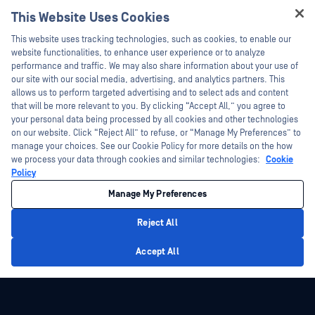
My OPSWAT 门户网站
新闻发布
This Website Uses Cookies
技术文档
新闻报道
Hey there!
This website uses tracking technologies, such as cookies, to enable our
培训
活动
I'm Ozzy, your OPSWAT virtual assistant.
website functionalities, to enhance user experience or to analyze
How can I help you secure what's critical
performance and traffic. We may also share information about your use of
漏洞计划
网络研讨会
合作伙伴
today?
our site with our social media, advertising, and analytics partners. This
产品型录
allows us to perform targeted advertising and to select ads and content
认证
that will be more relevant to you. By clicking “Accept All,” you agree to
白皮书
your personal data being processed by all cookies and other technologies
技术合作伙伴
免费工具
on our website. Click “Reject All” to refuse, or “Manage My Preferences” to
manage your choices. See our Cookie Policy for more details on the how
渠道合作伙伴计划
we process your data through cookies and similar technologies:
Cookie
Policy
©2026OPSWAT . 保留所有权利。OPSWAT、MetaDefender、Metascan、
MetaAccess、OPSWAT 、"不信任文件，不信任设备"、"OPSWAT "、"保护全球关
Manage My Preferences
键基础设施"、"Deep CDR™技术"、"InQuest"、"InQuest标
识"、"DFI"、"RetroHunt"、"深度文件检测"及"加入追踪"OPSWAT 的商标。第三方
商标归其各自所有者所有。
Reject All
法律声明
隐私政策
管理 Cookie 偏好
您的加州隐私选择
Privacy Policy
Accept All