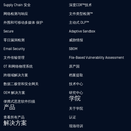
Supply Chain 安全
深度CDR™技术
网络检测与响应
文件类型检测™
外围和可移动多媒体 保护
主动式 DLP™
Secure
Adaptive Sandbox
零日漏洞检测
威胁情报
Email Security
SBOM
文件传输管理
File-Based Vulnerability Assessment
OT 和网络物理系统
原产国
跨领域解决方案
档案提取
数据二极管和安全网关
技术中心
OEM 解决方案
研究中心
学院
便携式恶意软件扫描
产品
关于学院
查看所有产品
认证
解决方案
现场培训