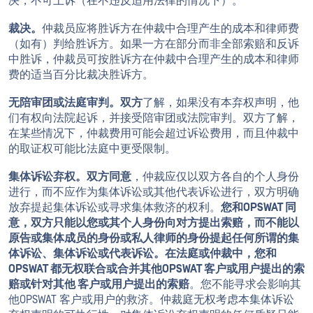
决，不可上诉（在不违反适用法律的情况下）。
裁决。
仲裁员应将胜诉方在仲裁中合理产生的成本和律师费
（如有）判给胜诉方。如果一方在部分而非全部索赔和反诉
中胜诉，仲裁员可按胜诉方在仲裁中合理产生的成本和律师
费的适当百分比裁决胜诉方。
无陪审团或法庭审判。双方
了解，如果没有本弃权声明，他
们有权向法院起诉，并接受陪审团或法院审判。双方了解，
在某些情况下，仲裁费用可能会超过诉讼费用，而且仲裁中
的取证权可能比法庭中更受限制。
集体诉讼弃权。双方同意
，仲裁应仅以双方各自的个人身份
进行，而不应作为集体诉讼或其他代表诉讼进行，双方明确
放弃提起集体诉讼或寻求集体救济的权利。
您和OPSWAT 同
意，双方只能以您或其个人身份向对方提出索赔，而不能以
原告或集体成员的身份或私人律师的身份提起任何所谓的集
体诉讼、集体诉讼或代表诉讼。在法庭或仲裁中，您和
OPSWAT 都无权联合或合并其他OPSWAT 客户或用户提出的索
赔或针对其他 客户或用户提出的索赔
。您不能寻求会影响其
他OPSWAT 客户或用户的救济。仲裁庭无权考虑本集体诉讼