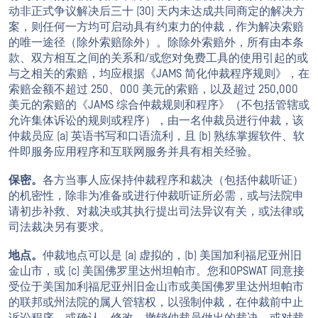
动非正式争议解决后三十 (30) 天内未达成共同商定的解决方
案，则任何一方均可启动具有约束力的仲裁，作为解决索赔
的唯一途径（除外索赔除外）。除除外索赔外，所有由本条
款、双方相互之间的关系和/或您对免费工具的使用引起的或
与之相关的索赔，均应根据《JAMS 简化仲裁程序规则》，在
索赔金额不超过 250、000 美元的索赔，以及超过 250,000
美元的索赔的《JAMS 综合仲裁规则和程序》（不包括管辖或
允许集体诉讼的规则或程序），由一名仲裁员进行仲裁，该
仲裁员应 (a) 英语书写和口语流利，且 (b) 熟练掌握软件、软
件即服务应用程序和互联网服务并具有相关经验。
保密。
各方当事人应保持仲裁程序和裁决（包括仲裁听证）
的机密性，除非为准备或进行仲裁听证所必需，或与法院申
请初步补救、对裁决或其执行提出司法异议有关，或法律或
司法裁决另有要求。
地点。
仲裁地点可以是 (a) 虚拟的，(b) 美国加利福尼亚州旧
金山市，或 (c) 美国佛罗里达州坦帕市。您和OPSWAT 同意接
受位于美国加利福尼亚州旧金山市或美国佛罗里达州坦帕市
的联邦或州法院的属人管辖权，以强制仲裁，在仲裁前中止