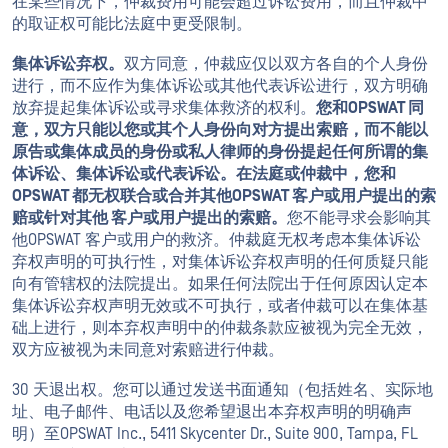
在某些情况下，仲裁费用可能会超过诉讼费用，而且仲裁中
的取证权可能比法庭中更受限制。
集体诉讼弃权。
双方同意，仲裁应仅以双方各自的个人身份
进行，而不应作为集体诉讼或其他代表诉讼进行，双方明确
放弃提起集体诉讼或寻求集体救济的权利。
您和OPSWAT 同
意，双方只能以您或其个人身份向对方提出索赔，而不能以
原告或集体成员的身份或私人律师的身份提起任何所谓的集
体诉讼、集体诉讼或代表诉讼。在法庭或仲裁中，您和
OPSWAT 都无权联合或合并其他OPSWAT 客户或用户提出的索
赔或针对其他 客户或用户提出的索赔。
您不能寻求会影响其
他OPSWAT 客户或用户的救济。仲裁庭无权考虑本集体诉讼
弃权声明的可执行性，对集体诉讼弃权声明的任何质疑只能
向有管辖权的法院提出。如果任何法院出于任何原因认定本
集体诉讼弃权声明无效或不可执行，或者仲裁可以在集体基
础上进行，则本弃权声明中的仲裁条款应被视为完全无效，
双方应被视为未同意对索赔进行仲裁。
30 天退出权。您可以通过发送书面通知（包括姓名、实际地
址、电子邮件、电话以及您希望退出本弃权声明的明确声
明）至OPSWAT Inc., 5411 Skycenter Dr., Suite 900, Tampa, FL