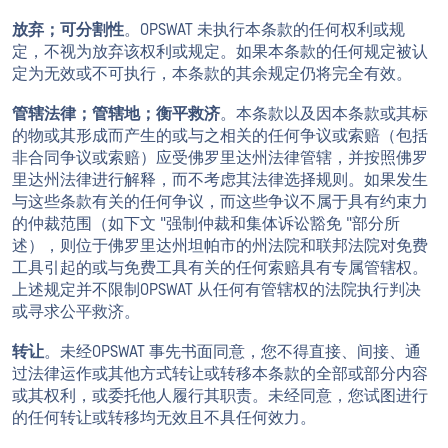
放弃；可分割性
。OPSWAT 未执行本条款的任何权利或规
定，不视为放弃该权利或规定。如果本条款的任何规定被认
定为无效或不可执行，本条款的其余规定仍将完全有效。
管辖法律；管辖地；衡平救济
。本条款以及因本条款或其标
的物或其形成而产生的或与之相关的任何争议或索赔（包括
非合同争议或索赔）应受佛罗里达州法律管辖，并按照佛罗
里达州法律进行解释，而不考虑其法律选择规则。如果发生
与这些条款有关的任何争议，而这些争议不属于具有约束力
的仲裁范围（如下文 "强制仲裁和集体诉讼豁免 "部分所
述），则位于佛罗里达州坦帕市的州法院和联邦法院对免费
工具引起的或与免费工具有关的任何索赔具有专属管辖权。
上述规定并不限制OPSWAT 从任何有管辖权的法院执行判决
或寻求公平救济。
转让
。未经OPSWAT 事先书面同意，您不得直接、间接、通
过法律运作或其他方式转让或转移本条款的全部或部分内容
或其权利，或委托他人履行其职责。未经同意，您试图进行
的任何转让或转移均无效且不具任何效力。