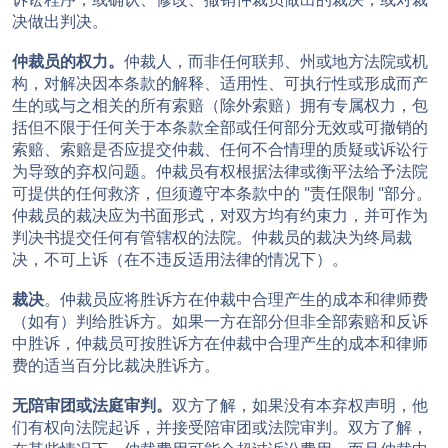
诉讼程序，或确认、修改、撤销仲裁员做出的裁决，或对裁
决做出判决。
仲裁员的权力。
仲裁人，而非任何联邦、州或地方法院或机
构，对解决因本条款的解释、适用性、可执行性或形成而产
生的或与之相关的所有索赔（除外索赔）拥有专属权力，包
括但不限于任何关于本条款全部或任何部分无效或可撤销的
索赔、索赔是否应提交仲裁、任何不合情理的质疑或诉讼行
为导致的弃权问题。仲裁员有权根据法律或衡平法给予法院
可提供的任何救济，但须遵守本条款中的 "责任限制 "部分。
仲裁员的裁决应为书面形式，对双方均有约束力，并可作为
判决书提交任何有管辖权的法院。仲裁员的裁决为终局裁
决，不可上诉（在不违反适用法律的情况下）。
裁决
。仲裁员应将胜诉方在仲裁中合理产生的成本和律师费
（如有）判给胜诉方。如果一方在部分但非全部索赔和反诉
中胜诉，仲裁员可按胜诉方在仲裁中合理产生的成本和律师
费的适当百分比裁决胜诉方。
无陪审团或法庭审判。
双方了解，如果没有本弃权声明，他
们有权向法院起诉，并接受陪审团或法院审判。双方了解，