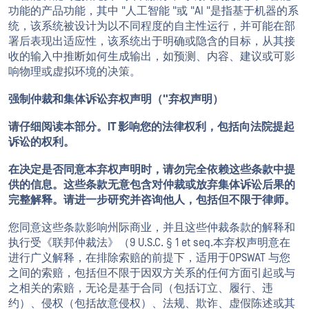
功能的产品功能，其中 "人工智能 "或 "AI "是指基于机器的系
统，该系统被设计为以不同程度的自主性运行，并可能在部
署后表现出适应性，该系统出于明确或隐含的目标，从其接
收的输入中推断如何生成输出，如预测、内容、建议或可影
响物理或虚拟环境的决策。
强制仲裁和集体诉讼弃权声明（"弃权声明）
请仔细阅读本部分。IT 影响您的法律权利，包括向法院提起
诉讼的权利。
在决定是否同意本弃权声明时，请勿完全依赖这些条款中提
供的信息。这些条款无意包含对仲裁或放弃集体诉讼后果的
完整解释。请进一步研究并咨询他人，包括但不限于律师。
您同意这些条款影响州际商业，并且这些仲裁条款的解释和
执行受《联邦仲裁法》（9 U.S.C. § 1 et seq.本弃权声明意在
进行广义解释，在排除索赔的前提下，适用于OPSWAT 与您
之间的索赔，包括但不限于因双方关系的任何方面引起或与
之相关的索赔，无论是基于合同（包括订立、履行、违
约）、侵权（包括故意侵权）、法规、欺诈、虚假陈述或其