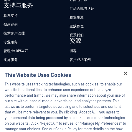
支持与服务
产品合规与认证
联系支持
职业生涯
创建案例
空缺职位
技术客户管理
联系我们
资源
专业服务
管理My OPSWAT
博客
实施服务
客户成功案例
My OPSWAT 门户网站
新闻发布
This Website Uses Cookies
技术文档
新闻报道
Hey there!
This website uses tracking technologies, such as cookies, to enable our
培训
活动
I'm Ozzy, your OPSWAT virtual assistant.
website functionalities, to enhance user experience or to analyze
How can I help you secure what's critical
performance and traffic. We may also share information about your use of
漏洞计划
网络研讨会
合作伙伴
today?
our site with our social media, advertising, and analytics partners. This
产品型录
allows us to perform targeted advertising and to select ads and content
认证
that will be more relevant to you. By clicking “Accept All,” you agree to
白皮书
your personal data being processed by all cookies and other technologies
技术合作伙伴
免费工具
on our website. Click “Reject All” to refuse, or “Manage My Preferences” to
manage your choices. See our Cookie Policy for more details on the how
渠道合作伙伴计划