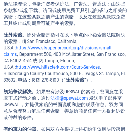
他法律理论，包括消费者保护法、广告法、普通法；由这些
条款和/或您下载、访问或使用免费工具引起的或与之相关的
索赔；在这些条款之前产生的索赔；以及在这些条款或免费
工具终止或到期后可能产生的索赔。
除外索赔。
除外索赔是指可在以下地点的小额索赔法院解决
的索赔：(1) San Francisco, California,
U.S.A.:
https://www.sfsuperiorcourt.org/divisions/small-
claims
, Department 506, 400 McAllister Street, San Francisco,
CA 94102-4514 或 (2) Tampa, Florida,
U.S.A.:
https://www.hillsclerk.com/Court-Services
,
Hillsborough County Courthouse, 800 E. Twiggs St. Tampa, FL
33602, 电话：(813) 276-8100（"
除外索赔
"）。
初始争议解决。
如果您有涉及OPSWAT 的索赔，您同意在采
取正式行动之前，通过
法律@opswat.com
发送电子邮件至
OPSWAT ，并提供索赔的书面说明和您的联系信息。双方同
意尽合理努力解决任何索赔，善意协商是任何一方提起诉讼
或仲裁的条件。
有约束力的仲裁。
如果双方在根据上述初始争议解决段落启