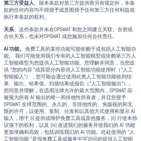
第三方受益人
。除本条款对第三方提供商另有规定外，本条
款的任何内容均不得授予或意图授予任何第三方任何利益或
执行本条款的权利。
关系
。这些条款并未在OPSWAT 和您之间建立关联、合资或
合伙关系，也未对OPSWAT 或您施加任何合伙责任。
AI 功能。
免费工具的某些功能可能依赖于或包括人工智能功
能。 我们可能使用我们专有的人工智能模型或依赖第三方人
工智能模型为您提供人工智能功能。您理解并同意，当您提
供 "您的内容 "或其部分内容供人工智能功能使用时（"人工
智能输入"），您可能会通过使用此类人工智能功能收到结
果、输出、哈希值、扫描结果或报告（"人工智能输出"）。
您同意并理解，在适用法律允许的最大范围内，OPSWAT 应
被视为所有 AI 输出的唯一和排他性所有者，并且您授予
OPSWAT 全球范围的、永久的、非排他性的、免版税的和无
限的许可，以使用、复制、分发和以其他方式使用和显示 AI
输入，用于 (i) 提供或维护免费工具或其他服务，(ii) 行使本协
议项下的权利，以及 (iii) 改进我们的服务并使我们的 AI 功能
更加准确和高效，包括训练我们的 AI 功能。此处使用的 "人
工智能功能 "是指免费工具或服务中可访问的提供人工智能